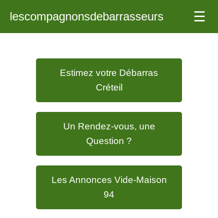
nettoyage inclus.
Les
☰
lescompagnonsdebarrasseurs
Obtenez un devis gratuit
en 1 minute pour un
Compagnons
désencombrement
écoresponsable, que ce
Estimez votre Débarras
Débarrasseurs
soit pour un
Créteil
déménagement, une
succession ou une vente
!
Un Rendez-vous, une
Question ?
Les Annonces Vide-Maison
94